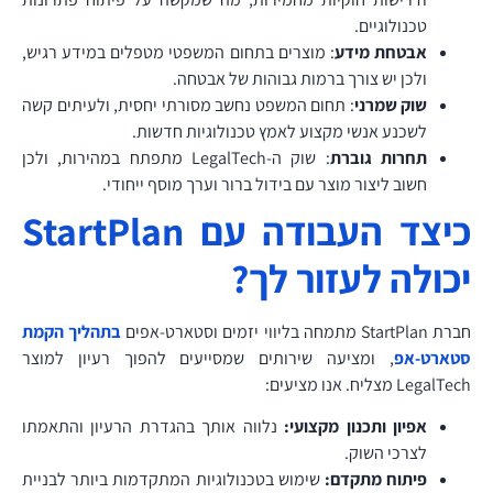
טכנולוגיים.
אבטחת מידע
: מוצרים בתחום המשפטי מטפלים במידע רגיש,
ולכן יש צורך ברמות גבוהות של אבטחה.
שוק שמרני
: תחום המשפט נחשב מסורתי יחסית, ולעיתים קשה
לשכנע אנשי מקצוע לאמץ טכנולוגיות חדשות.
תחרות גוברת
: שוק ה-LegalTech מתפתח במהירות, ולכן
חשוב ליצור מוצר עם בידול ברור וערך מוסף ייחודי.
כיצד העבודה עם StartPlan
יכולה לעזור לך?
חברת StartPlan מתמחה בליווי יזמים וסטארט-אפים
בתהליך הקמת
סטארט-אפ
, ומציעה שירותים שמסייעים להפוך רעיון למוצר
LegalTech מצליח. אנו מציעים:
אפיון ותכנון מקצועי:
נלווה אותך בהגדרת הרעיון והתאמתו
לצרכי השוק.
פיתוח מתקדם:
שימוש בטכנולוגיות המתקדמות ביותר לבניית